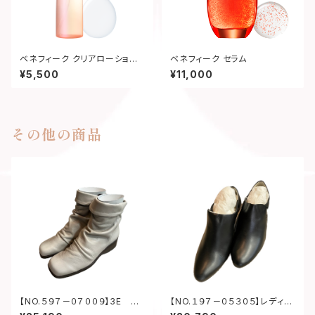
ベネフィーク クリアローション
ベネフィーク セラム
Ⅰ・Ⅱ・Ⅲ
¥5,500
¥11,000
その他の商品
【NO.５９７－０７００９】3E 牛
【NO.１９７－０５３０５】レディー
革 ギャザーブーツ
スブーティー