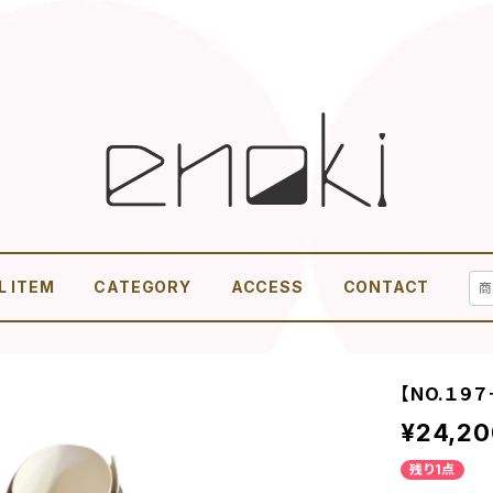
L ITEM
CATEGORY
ACCESS
CONTACT
【NO.１９
¥24,20
残り1点